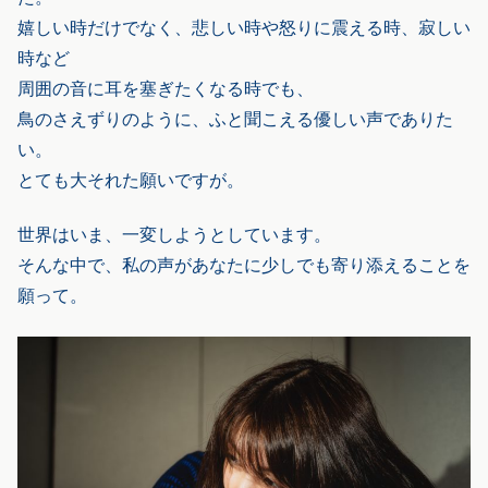
嬉しい時だけでなく、悲しい時や怒りに震える時、寂しい
時など
周囲の音に耳を塞ぎたくなる時でも、
鳥のさえずりのように、ふと聞こえる優しい声でありた
い。
とても大それた願いですが。
世界はいま、一変しようとしています。
そんな中で、私の声があなたに少しでも寄り添えることを
願って。