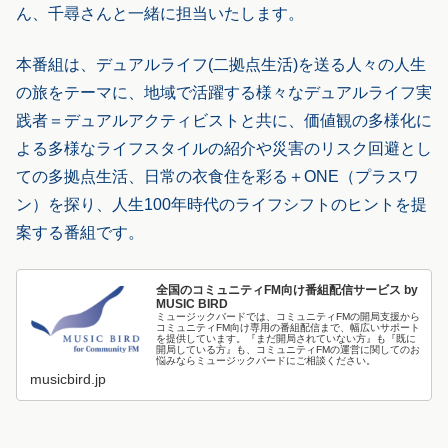
ん、千尋さんと一緒に担当いたします。
本番組は、デュアルライフ(二拠点生活)を送る人々の人生
の旅をテーマに、地域で活躍する様々なデュアルライフ実
践者＝デュアルアクティビストと共に、価値観の多様化に
よる多様なライフスタイルの紹介や災害のリスク回避とし
ての多拠点生活、日常の衣食住を彩る＋ONE（プラスワ
ン）を探り、人生100年時代のライフシフトのヒントを提
案する番組です。
全国のコミュニティFM向け番組配信サービス by
MUSIC BIRD
ミュージックバードでは、コミュニティFMの開局支援から
コミュニティFM向け専用の番組配信まで、幅広いサポート
を提供しています。『まだ開局されていない方』も『既に
開局している方』も、コミュニティFMの運営に関してのお
悩みならミュージックバードにご相談ください。
musicbird.jp